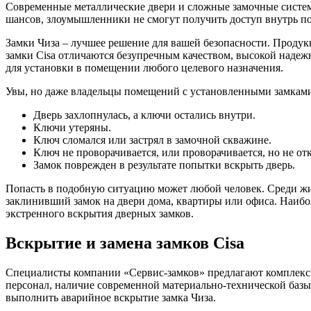
Современные металлические двери и сложные замочные системы
шансов, злоумышленники не смогут получить доступ внутрь п
Замки Чиза – лучшее решение для вашей безопасности. Продук
замки Cisa отличаются безупречным качеством, высокой надеж
для установки в помещении любого целевого назначения.
Увы, но даже владельцы помещений с установленными замками
Дверь захлопнулась, а ключи остались внутри.
Ключи утеряны.
Ключ сломался или застрял в замочной скважине.
Ключ не проворачивается, или проворачивается, но не от
Замок поврежден в результате попытки вскрыть дверь.
Попасть в подобную ситуацию может любой человек. Среди жит
заклинивший замок на двери дома, квартиры или офиса. Наи
экстренного вскрытия дверных замков.
Вскрытие и замена замков Cisa
Специалисты компании «Сервис-замков» предлагают комплекс
персонал, наличие современной материально-технической базы
выполнить аварийное вскрытие замка Чиза.