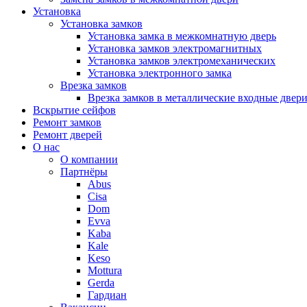
Установка
Установка замков
Установка замка в межкомнатную дверь
Установка замков электромагнитных
Установка замков электромеханических
Установка электронного замка
Врезка замков
Врезка замков в металлические входные двер
Вскрытие сейфов
Ремонт замков
Ремонт дверей
О нас
О компании
Партнёры
Abus
Cisa
Dom
Evva
Kaba
Kale
Keso
Mottura
Gerda
Гардиан